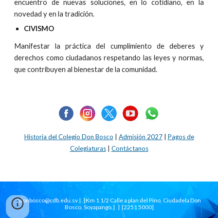
encuentro de nuevas soluciones, en lo cotidiano, en la
novedad y en la tradición.
CIVISMO
Manifestar la práctica del cumplimiento de deberes y
derechos como ciudadanos respetando las leyes y normas,
que contribuyen al bienestar de la comunidad.
Historia del Colegio Don Bosco
|
Admisión 2027
|
Pagos
de
Colegiaturas
|
Contáctanos
[
donbosco
@cdb.edu.s
v
| [Km 1 1/2 Calle a plan del Pino, Ciudadela Don
Bosco, Soyapango.] | [2251 5000]