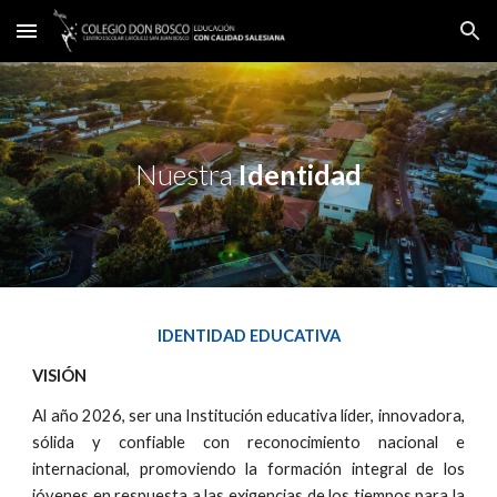
Skip to main content
Skip to navigation
Nuestra
Identidad
IDENTIDAD EDUCATIVA
VISIÓN
Al año 2026, ser una Institución educativa líder, innovadora,
sólida y confiable con reconocimiento nacional e
internacional, promoviendo la formación integral de los
jóvenes en respuesta a las exigencias de los tiempos para la