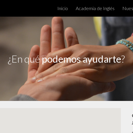
Inicio
Academia de Inglés
Nuest
ip to main content
Skip to navigat
¿
E
n qué
podemos ayudarte
?