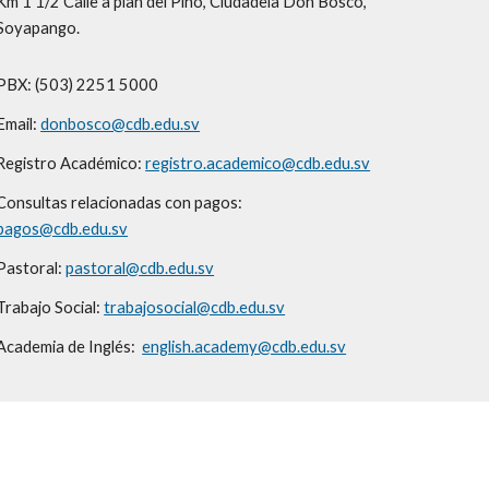
Km 1 1/2 Calle a plan del Pino, Ciudadela Don Bosco,
Soyapango.
PBX: (503) 2251 5000
Email:
donbosco@cdb.edu.sv
Registro Académico:
registro.academico@cdb.edu.sv
Consultas relacionadas con pagos:
pagos@cdb.edu.sv
Pastoral:
pastoral@cdb.edu.sv
Trabajo Social:
trabajosocial@cdb.edu.sv
Academia de Inglés:
english.academy@cdb.edu.sv